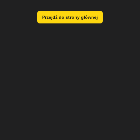
Przejdź do strony głównej